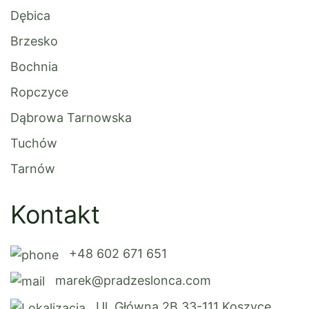
Dębica
Brzesko
Bochnia
Ropczyce
Dąbrowa Tarnowska
Tuchów
Tarnów
Kontakt
+48 602 671 651
marek@pradzeslonca.com
Ul. Główna 2B 33-111 Koszyce