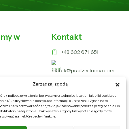
amy w
Kontakt
+48 602 671 651
marek@pradzeslonca.com
Ul. Główna 2B 33-111
e
Zarządzaj zgodą
Koszyce Małe
Tarnowska
 jak najlepsze wrażenia, korzystamy z technologii, takich jak pliki cookie, do
ia i/lub uzyskiwania dostępu do informacji o urządzeniu. Zgoda na te
Jesteśmy otwarci:
pozwoli nam przetwarzać dane, takie jak zachowanie podczas przeglądania lub
Pon-Pt 8:00-16:00
ntyfikatory na tej stronie. Brak wyrażenia zgody lub wycofanie zgody może
e wpłynąć na niektóre cechy i funkcje.