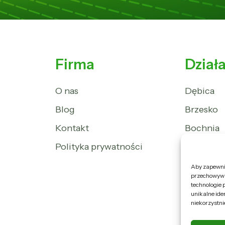
Firma
Dział
O nas
Dębica
Blog
Brzesko
Kontakt
Bochnia
Polityka prywatności
Ropczyc
Dąbrowa 
Aby zapewnić
przechowywan
Tuchów
technologie 
unikalne ide
Tarnów
niekorzystni